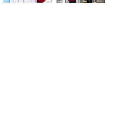
他の職種を見る
求人サイトからご応募
本社工場
〒639-0264 奈良県香芝市今泉625番地
電話：0745-76-3181
三重工場
〒518-1322 三重県伊賀市玉滝10005番地
電話：0595-42-1891