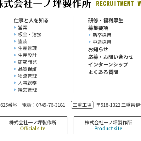
仕事と人を知る
研修・福利厚生
営業
募集要項
板金・溶接
新卒採用
塗装
中途採用
生産管理
お知らせ
生産設計
応募・お問い合わせ
研究開発
インターンシップ
品質保証
よくある質問
物流管理
人事総務
経営管理
625番地
電話：0745-76-3181
三重工場
〒518-1322 三重県
株式会社一ノ坪製作所
株式会社一ノ坪製作所
Official site
Product site